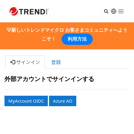
Open m
💡新しいトレンドマイクロ お客さまコミュニティへよう
こそ！
利用方法
サインイン
登録
外部アカウントでサインインする
MyAccount OIDC
Azure AD