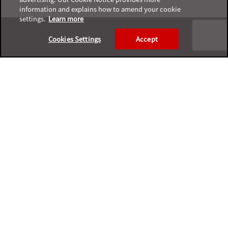
information and explains how to amend your cookie
Footer
settings.
Learn more
Cookies Settings
Accept
プライバシーポリシー
サポートサービスポリシー
ご利用条件
プライバシーと個人データの収集に関する規定
サポートチャネル一覧表
製品サポート終了案内
利用規約