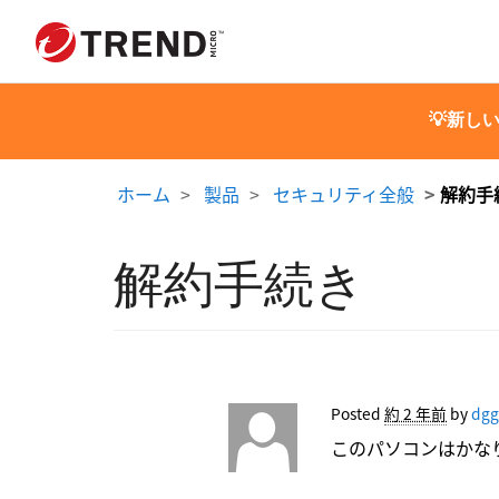
💡新し
ホーム
製品
セキュリティ全般
解約手
解約手続き
Posted
約 2 年前
by
dgg
このパソコンはかな