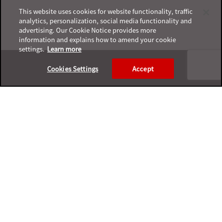
This website uses cookies for website functionality, traffic
analytics, personalization, social media functionality and
advertising. Our Cookie Notice provides more
information and explains how to amend your cookie
settings.
Learn more
Footer
Cookies Settings
Accept
プライバシーポリシー
サポートサービスポリシー
ご利用条件
プライバシーと個人データの収集に関する規定
サポートチャネル一覧表
製品サポート終了案内