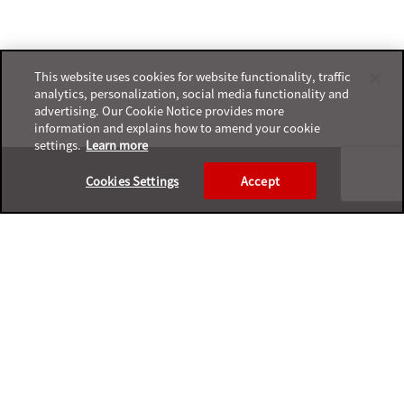
This website uses cookies for website functionality, traffic
analytics, personalization, social media functionality and
advertising. Our Cookie Notice provides more
information and explains how to amend your cookie
settings.
Learn more
Footer
Cookies Settings
Accept
プライバシーポリシー
サポートサービスポリシー
ご利用条件
プライバシーと個人データの収集に関する規定