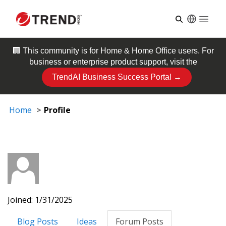
Open
🏢 This community is for
Home & Home Office
users. For
business or enterprise product support, visit the
TrendAI Business Success Portal →
Home
Profile
Joined: 1/31/2025
Blog Posts
Ideas
Forum Posts