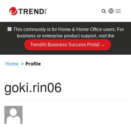
Open
🏢 This community is for
Home & Home Office
users. For
business or enterprise product support, visit the
TrendAI Business Success Portal →
Home
Profile
goki.rin06