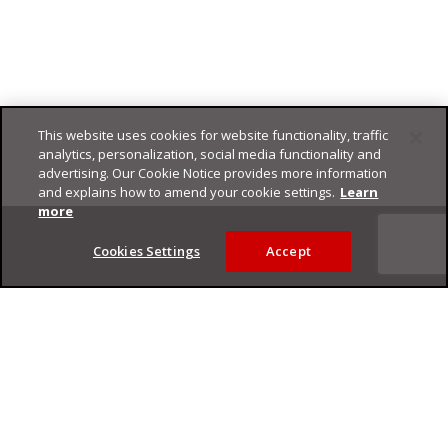
This website uses cookies for website functionality, traffic
analytics, personalization, social media functionality and
advertising. Our Cookie Notice provides more information
and explains how to amend your cookie settings.
Learn
Footer
more
Cookies Settings
Accept
Privacy Policy
Trend Micro