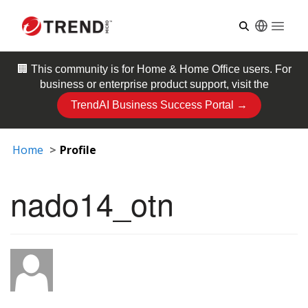
Open
🏢 This community is for
Home & Home Office
users. For
business or enterprise product support, visit the
TrendAI Business Success Portal →
Home
Profile
nado14_otn