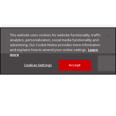
This website uses cookies for website functionality, traffic
analytics, personalization, social media functionality and
advertising. Our Cookie Notice provides more information
and explains how to amend your cookie settings.
Learn
Footer
more
Cookies Settings
Accept
Privacy Policy
Trend Micro