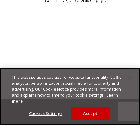
This website uses cookies for website functionality, traffic
analytics, personalization, social media functionality and
advertising. Our Cookie Notice provides more information
and explains how to amend your cookie settings.
Learn
Footer
more
Cookies Settings
Accept
Privacy Policy