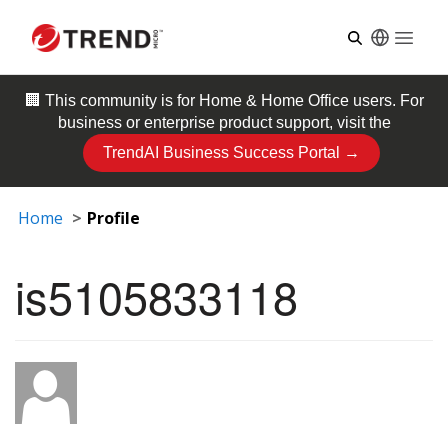
Open
🏢 This community is for
Home & Home Office
users. For
business or enterprise product support, visit the
TrendAI Business Success Portal →
Home
Profile
is5105833118