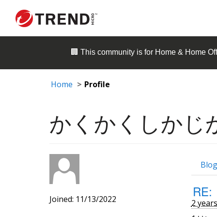
🏢 This community is for
Home & Home Off
Home
Profile
かくかくしかじ
Blog
RE
Joined: 11/13/2022
2 year