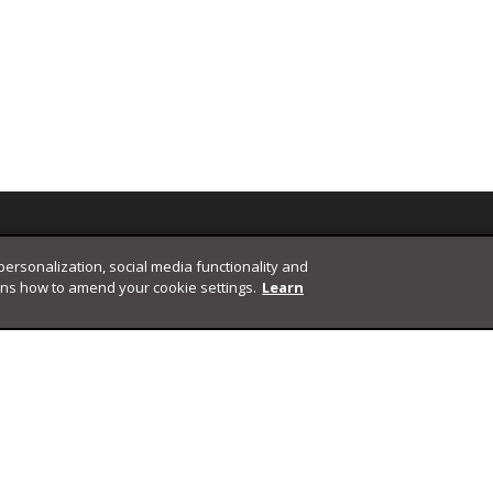
 personalization, social media functionality and
ins how to amend your cookie settings.
Learn