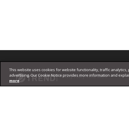
Footer
This website uses cookies for website functionality, traffic analytics,
advertising. Our Cookie Notice provides more information and expla
Privacy Policy
Trend Micro
more
Copyright ©
2026
Trend Micro Incorporated. All rights reserved.