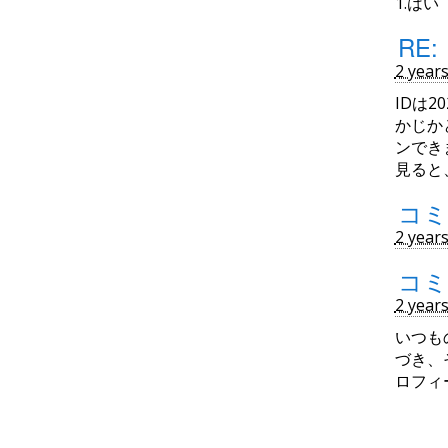
1.はい
RE
2 year
IDは2
かじか
ンでき
見ると
コミ
2 year
コミ
2 year
いつも
づき、
ロフィ