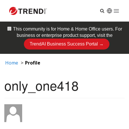
Open
🏢 This community is for
Home & Home Office
users. For
business or enterprise product support, visit the
TrendAI Business Success Portal →
Home
Profile
only_one418