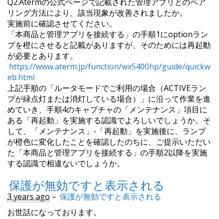
Q2.Atermの公式ページで記載された管理アプリとのペア
リング方法により、該当現象が改善されましたか。
実施前に確認させてください。
「本商品と管理アプリを接続する」の手順1にoptionラン
プを橙にさせると記載がありますが、そのためには再起動
が必要とあります。
https://www.aterm.jp/function/wx5400hp/guide/quickw
eb.html
上記手順の「ルータモードでご利用の場合（ACTIVEラン
プが緑点灯または消灯している場合）」に沿って作業を進
めていき、手順4のキャプチャの「メンテナンス」項目に
ある「再起動」を実施する認識でよろしいでしょうか。そ
して、「メンテナンス」-「再起動」を実施後に、ランプ
が橙色に変化したことを確認したのちに、ご提示いただい
た「本商品と管理アプリを接続する」の手順2以降を実施
する認識で相違ないでしょうか。
保護が無効ですと表示される
3 years ago
–
保護が無効ですと表示される
お世話になっております。