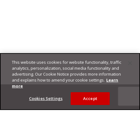
This website uses cookies for website functionality, traffic
analytics, personalization, social media functionality and
advertising. Our Cookie Notice provides more information
and explains how to amend your cookie settings.
Learn
Footer
more
Cookies Settings
Accept
Privacy Policy
Trend Micro