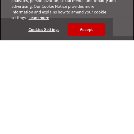
analytics, personalization, social media functionality and
advertising. Our Cookie Notice provides more
information and explains how to amend your cookie
settings.
Learn more
Footer
Cookies Settings
Accept
プライバシーポリシー
サポートサービスポリシー
ご利用条件
プライバシーと個人データの収集に関する規定
サポートチャネル一覧表
製品サポート終了案内