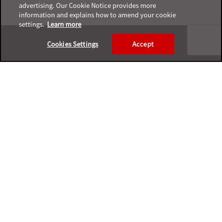
advertising. Our Cookie Notice provides more
information and explains how to amend your cookie
settings.
Learn more
Footer
Cookies Settings
Accept
プライバシーポリシー
サポートサービスポリシー
ご利用条件
プライバシーと個人データの収集に関する規定
サポートチャネル一覧表
製品サポート終了案内
利用規約