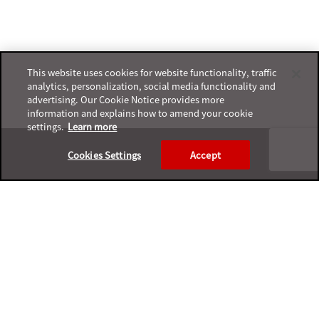
This website uses cookies for website functionality, traffic
analytics, personalization, social media functionality and
advertising. Our Cookie Notice provides more
information and explains how to amend your cookie
settings.
Learn more
Footer
Cookies Settings
Accept
プライバシーポリシー
サポートサービスポリシー
ご利用条件
プライバシーと個人データの収集に関する規定