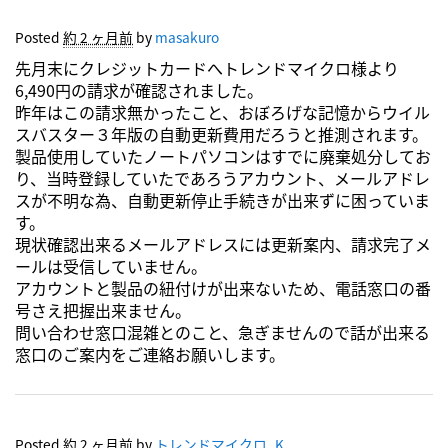
Posted
約 2 ヶ月前
by
masakuro
先月末にクレジットカードへトレンドマイクロ様より
6,490円の請求が確認されました。
昨年はこの請求無かったこと、おぼろげな記憶からウイル
スバスター３年版の自動更新費用だろうと推測されます。
製品使用していたノートパソコンはすでに廃棄処分してお
り、当時登録していたであろうアカウント、メールアドレ
スが不明な為、自動更新停止手続きが出来ずに困っていま
す。
現状確認出来るメールアドレスには更新案内、請求完了メ
ールは受信していません。
アカウントと製品の紐付けが出来ないため、電話窓口の番
号さえ把握出来ません。
問い合わせ窓口混雑とのこと、急ぎませんので話が出来る
窓口のご案内をご連絡お願いします。
Posted
約 2 ヶ月前
by
トレンドマイクロ_K