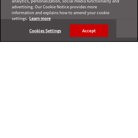
analytics, personalization, social media functionality and
advertising. Our Cookie Notice provides more
information and explains how to amend your cookie
settings.
Learn more
Footer
Cookies Settings
Accept
プライバシーポリシー
サポートサービスポリシー
ご利用条件
プライバシーと個人データの収集に関する規定
サポートチャネル一覧表
製品サポート終了案内