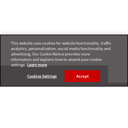
This website uses cookies for website functionality, traffic
analytics, personalization, social media functionality and
advertising. Our Cookie Notice provides more
information and explains how to amend your cookie
settings.
Learn more
Footer
Cookies Settings
Accept
プライバシーポリシー
サポートサービスポリシー