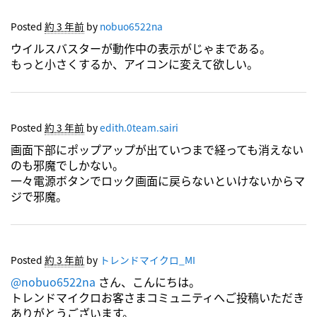
Posted
約 3 年前
by
nobuo6522na
ウイルスバスターが動作中の表示がじゃまである。
もっと小さくするか、アイコンに変えて欲しい。
Posted
約 3 年前
by
edith.0team.sairi
画面下部にポップアップが出ていつまで経っても消えない
のも邪魔でしかない。
一々電源ボタンでロック画面に戻らないといけないからマ
ジで邪魔。
Posted
約 3 年前
by
トレンドマイクロ_MI
@nobuo6522na
さん、
こんにちは。
トレンドマイクロお客さまコミュニティへご投稿いただき
ありがとうございます。