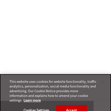
This website uses cookies for website functionality, traffic
analytics, personalization, social media functionality and
advertising. Our Cookie Notice provides more
information and explains how to amend your cookie
settings.
Learn more
Footer
Cookies Settings
Accept