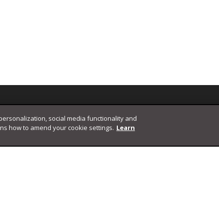
 personalization, social media functionality and
ins how to amend your cookie settings.
Learn