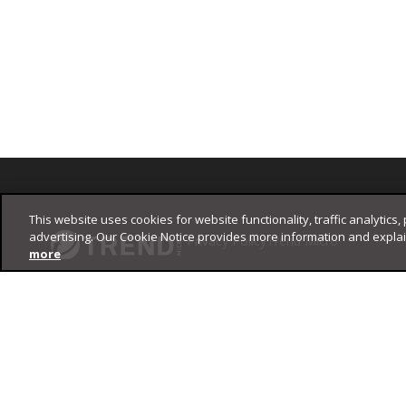
Footer
This website uses cookies for website functionality, traffic analytics,
advertising. Our Cookie Notice provides more information and expla
Privacy Policy
Trend Micro
more
Copyright ©
2026
Trend Micro Incorporated. All rights reserved.