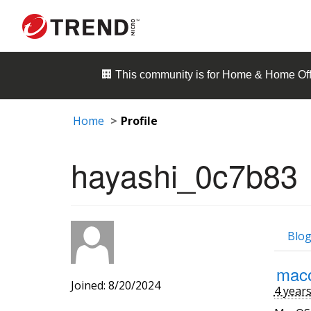
🏢 This community is for
Home & Home Off
Home
Profile
hayashi_0c7b83
Blog
ma
Joined: 8/20/2024
4 year