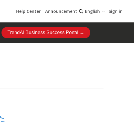
Help Center
Announcement
Sign in
English
TrendAI Business Success Portal →
た