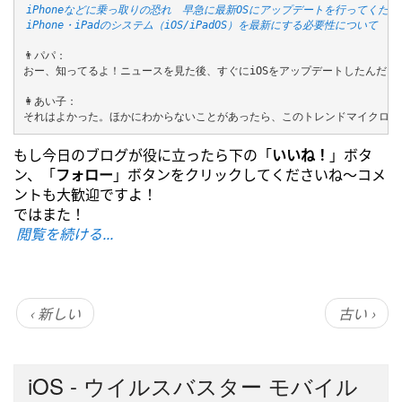
iPhoneなどに乗っ取りの恐れ　早急に最新OSにアップデートを行ってくださ
iPhone・iPadのシステム（iOS/iPadOS）を最新にする必要性について
👨パパ：

おー、知ってるよ！ニュースを見た後、すぐにiOSをアップデートしたんだ。

👩あい子：

それはよかった。ほかにわからないことがあったら、このトレンドマイクロ 
もし今日のブログが役に立ったら下の「
いいね！
」ボタ
ン、「
フォロー
」ボタンをクリックしてくださいね～コメ
ントも大歓迎ですよ！
ではまた！
閲覧を続ける...
‹ 新しい
古い ›
iOS - ウイルスバスター モバイル