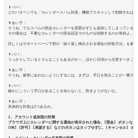
👨パパ：

どのパターンでも「カレンダースパム対策」機能でスキャンして削除すればいい
👩あい子：

そうね、でもスパムの照会カレンダーを意図せずとも追加してしまっている場
その場合は、不審なカレンダーの照会設定そのものを削除するのが有効よ。

詳しくはサポートページ下部の「繰り返し検出される場合の対処方法」を参照し
👨パパ：

うっかりしているとそんなこともあるのか～。ほかに日頃から注意すべきこと
👩あい子：

そうね。被害にあわないようにするには、まずは、手口を知ることが一番大切よ
👨パパ：

確かにこういう手口があることを知らないと、防ぎようがないな。

👩あい子：

具体的な対策は2つあるわ。

1. アカウント追加型の対策
ブラウザ上にカレンダーに関する通知が表示された場合、[照会] ボタンなど
[OK] [許可] [承認する] などのボタンはタップせずに、[キャンセル] 