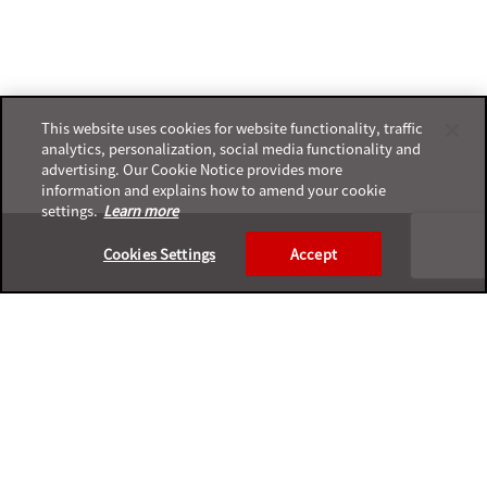
This website uses cookies for website functionality, traffic
analytics, personalization, social media functionality and
advertising. Our Cookie Notice provides more
information and explains how to amend your cookie
settings.
Learn more
Footer
Cookies Settings
Accept
プライバシーポリシー
サポートサービスポリシー
ご利用条件
プライバシーと個人データの収集に関する規定