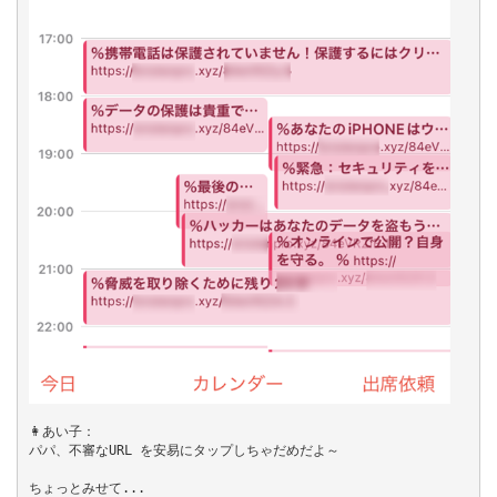
👩あい子：

パパ、不審なURL を安易にタップしちゃだめだよ～

ちょっとみせて...
