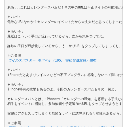
ああ...これはカレンダースパムだ！その中のURLは不正サイトの可能性があ
👨パパ：

危険なURLなのか？カレンダーのイベントだから大丈夫だと思ってしまったんだ.
👩あい子：

最近はこういう手口が流行っているから、次から気をつけてね。

詐欺の手口が巧妙化しているから、うっかりURLをタップしてしまっても、偽
ウイルスバスター モバイル (iOS)「Web脅威対策」機能
👨パパ：

iPhoneだとあまりウイルスなどの不正プログラムに感染しないって聞いたか
👩あい子：

iPhone特有の攻撃もあるのよ。今回のカレンダースパムもその一例よ。

カレンダースパムとは、iPhoneの「カレンダーの通知」を悪用する手法なの。
相手をイベントに招待し、参加依頼や予定追加のURLをタップさせようとするん
安易にアクセスしてしまうと危険なサイトに誘導される可能性もあるから、万が