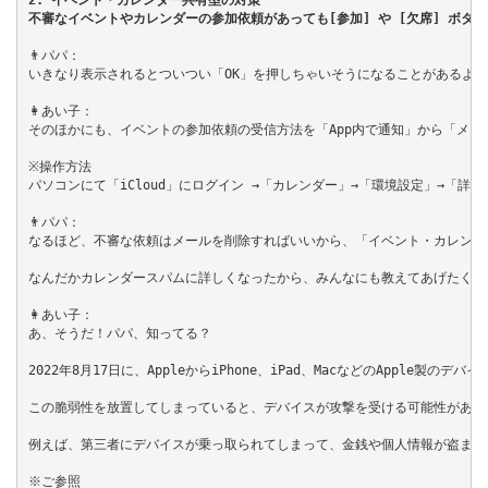
2. イベント・カレンダー共有型の対策
不審なイベントやカレンダーの参加依頼があっても[参加] や [欠席] ボタ
👨パパ：

いきなり表示されるとついつい「OK」を押しちゃいそうになることがあるよね
👩あい子：

そのほかにも、イベントの参加依頼の受信方法を「App内で通知」から「メー
※操作方法

パソコンにて「iCloud」にログイン →「カレンダー」→「環境設定」→「
👨パパ：

なるほど、不審な依頼はメールを削除すればいいから、「イベント・カレンダ
なんだかカレンダースパムに詳しくなったから、みんなにも教えてあげたくな
👩あい子：

あ、そうだ！パパ、知ってる？

2022年8月17日に、AppleからiPhone、iPad、MacなどのAppl
この脆弱性を放置してしまっていると、デバイスが攻撃を受ける可能性があるわ
例えば、第三者にデバイスが乗っ取られてしまって、金銭や個人情報が盗まれる