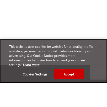
This website uses cookies for website functionality, traffic
analytics, personalization, social media functionality and
advertising. Our Cookie Notice provides more
information and explains how to amend your cookie
settings.
Learn more
Footer
Cookies Settings
Accept
プライバシーポリシー
サポートサービスポリシー