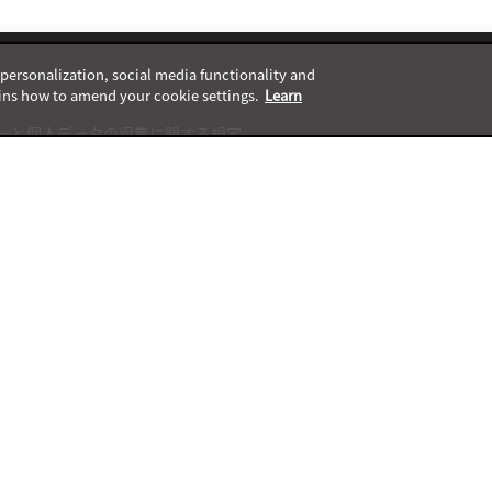
, personalization, social media functionality and
ins how to amend your cookie settings.
Learn
ーと個人データの収集に関する規定
ャネル一覧表
ト終了案内