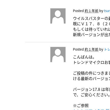
Posted
約 1 年前
by
tsu
ウイルスバスターの
既にＶ１７．８（２
もしくは待っていれ
新規バージョンが出
Posted
約 1 年前
by
トレ
こんばんは。
トレンドマイクロお
ご投稿の件につきまし
ける最新のバージョ
バージョン17.8
で、ご安心ください
※ご参照