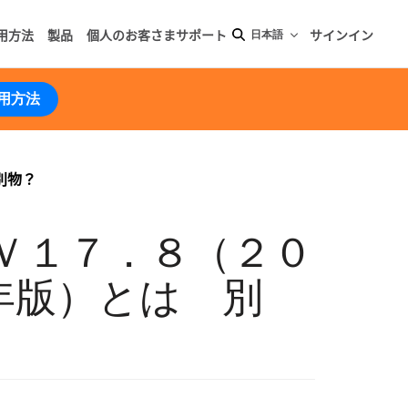
用方法
製品
個人のお客さまサポート
サインイン
日本語
用方法
別物？
Ｖ１７．８（２０
年版）とは 別