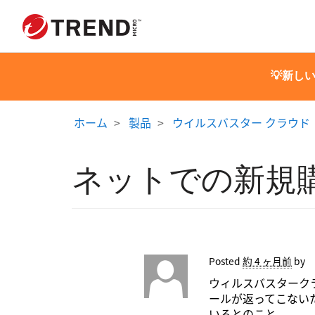
💡新し
ホーム
製品
ウイルスバスター クラウド
ネットでの新規
Posted
約 4 ヶ月前
by
ウィルスバスターク
ールが返ってこない
いるとのこと。