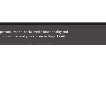
, personalization, social media functionality and
ins how to amend your cookie settings.
Learn
ーと個人データの収集に関する規定
ャネル一覧表
ト終了案内