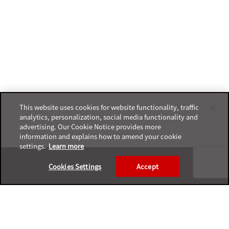
This website uses cookies for website functionality, traffic
analytics, personalization, social media functionality and
advertising. Our Cookie Notice provides more
information and explains how to amend your cookie
settings.
Learn more
Footer
Cookies Settings
Accept
プライバシーポリシー