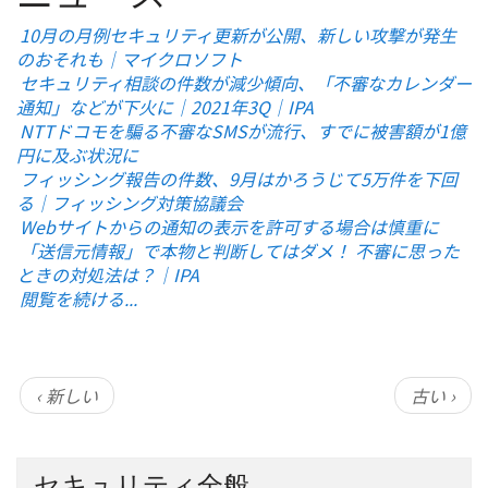
10月の月例セキュリティ更新が公開、新しい攻撃が発生
のおそれも｜マイクロソフト
セキュリティ相談の件数が減少傾向、「不審なカレンダー
通知」などが下火に｜2021年3Q｜IPA
NTTドコモを騙る不審なSMSが流行、すでに被害額が1億
円に及ぶ状況に
フィッシング報告の件数、9月はかろうじて5万件を下回
る｜フィッシング対策協議会
Webサイトからの通知の表示を許可する場合は慎重に
「送信元情報」で本物と判断してはダメ！ 不審に思った
ときの対処法は？｜IPA
閲覧を続ける...
‹ 新しい
古い ›
セキュリティ全般