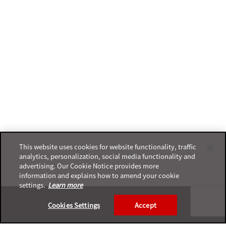
This website uses cookies for website functionality, traffic
analytics, personalization, social media functionality and
advertising. Our Cookie Notice provides more
information and explains how to amend your cookie
settings.
Learn more
Footer
Cookies Settings
Accept