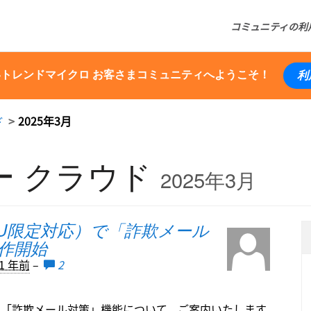
コミュニティの利
いトレンドマイクロ お客さまコミュニティへようこそ！
利
ド
2025年3月
ー クラウド
2025年3月
製NPU限定対応）で「詐欺メール
作開始
1 年前
–
2
する「詐欺メール対策」機能について、ご案内いたします。