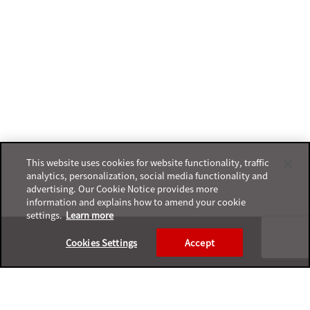
This website uses cookies for website functionality, traffic
analytics, personalization, social media functionality and
advertising. Our Cookie Notice provides more
information and explains how to amend your cookie
settings.
Learn more
Footer
Cookies Settings
Accept
プライバシーポリシー