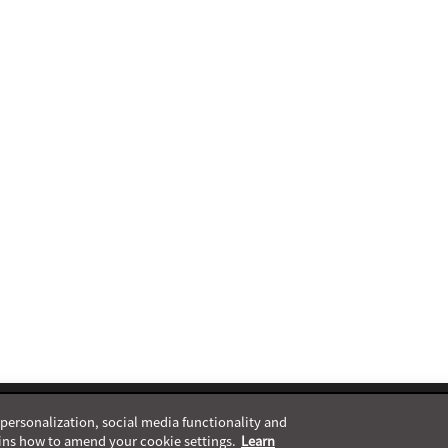
, personalization, social media functionality and
ins how to amend your cookie settings.
Learn