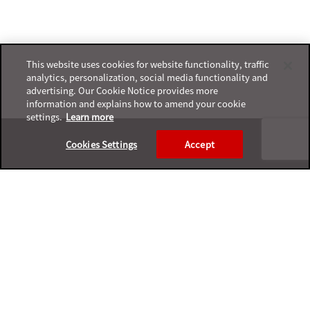
This website uses cookies for website functionality, traffic
analytics, personalization, social media functionality and
advertising. Our Cookie Notice provides more
information and explains how to amend your cookie
settings.
Learn more
Footer
Cookies Settings
Accept
プライバシーポリシー
サポートサービスポリシー
ご利用条件
プライバシーと個人データの収集に関する規定