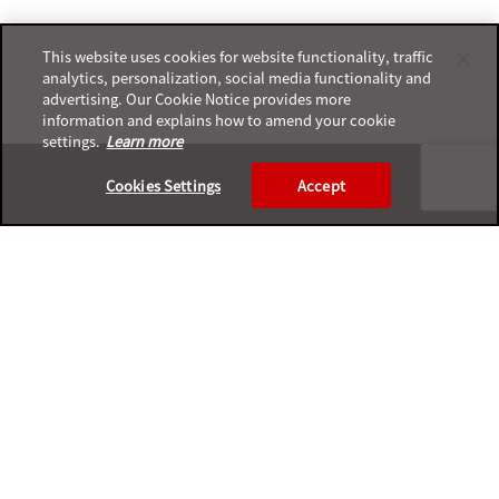
This website uses cookies for website functionality, traffic
analytics, personalization, social media functionality and
advertising. Our Cookie Notice provides more
information and explains how to amend your cookie
settings.
Learn more
Footer
Cookies Settings
Accept
プライバシーポリシー
サポートサービスポリシー
ご利用条件
プライバシーと個人データの収集に関する規定
サポートチャネル一覧表