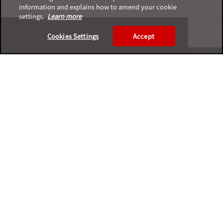
information and explains how to amend your cookie
settings.
Learn more
Footer
Cookies Settings
Accept
プライバシーポリシー
サポートサービスポリシー
ご利用条件
プライバシーと個人データの収集に関する規定
サポートチャネル一覧表
製品サポート終了案内
利用規約