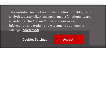
This website uses cookies for website functionality, traffic
analytics, personalization, social media functionality and
advertising. Our Cookie Notice provides more
information and explains how to amend your cookie
settings.
Learn more
Footer
Cookies Settings
Accept
プライバシーポリシー
サポートサービスポリシー
ご利用条件
プライバシーと個人データの収集に関する規定
サポートチャネル一覧表