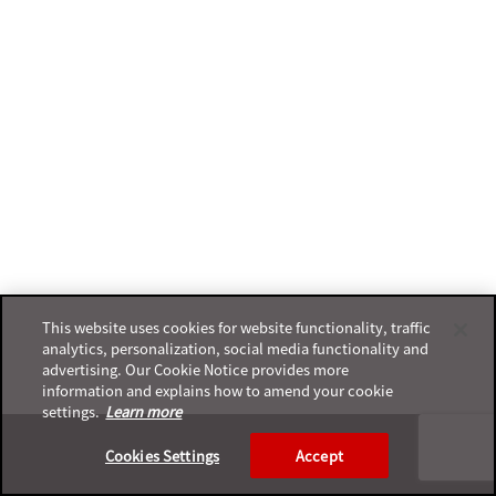
This website uses cookies for website functionality, traffic
analytics, personalization, social media functionality and
advertising. Our Cookie Notice provides more
information and explains how to amend your cookie
settings.
Learn more
Footer
Cookies Settings
Accept