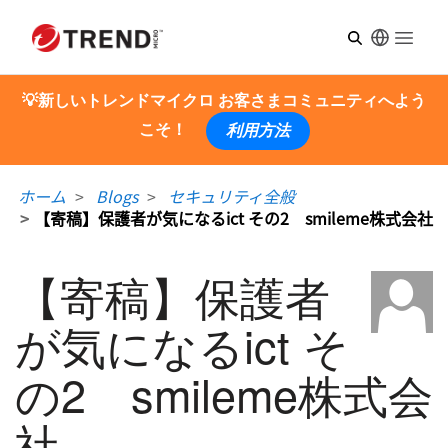
Open m
💡新しいトレンドマイクロ お客さまコミュニティへよう
こそ！
利用方法
ホーム
Blogs
セキュリティ全般
【寄稿】保護者が気になるict その2 smileme株式会社
【寄稿】保護者
が気になるict そ
の2 smileme株式会
社