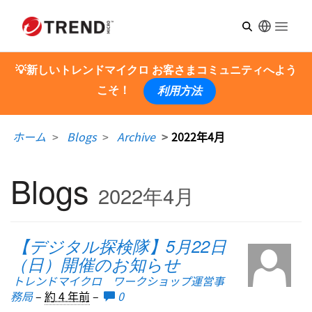
Open m
💡新しいトレンドマイクロ お客さまコミュニティへよう
こそ！
利用方法
ホーム
Blogs
Archive
2022年4月
Blogs
2022年4月
【デジタル探検隊】5月22日
（日）開催のお知らせ
トレンドマイクロ ワークショップ運営事
務局
–
約 4 年前
–
0