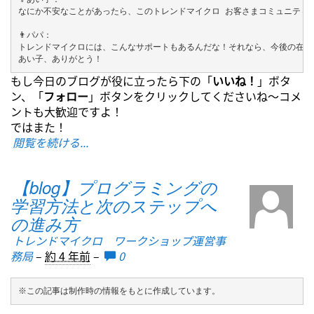
なにか不安なことがあったら、このトレンドマイクロ お客さまコミュニティ
👨パパ：

トレンドマイクロには、こんなサポートもあるんだな！それなら、今後の在宅
あい子、ありがとう！
もし今日のブログが役に立ったら下の「
いいね！
」ボタ
ン、「
フォロー
」ボタンをクリックしてくださいね～コメ
ントも大歓迎ですよ！
ではまた！
閲覧を続ける...
【blog】プログラミングの
学習方法と次のステップへ
の進み方
トレンドマイクロ ワークショップ運営事
務局
–
約 4 年前
–
0
※この記事は制作時の情報をもとに作成しています。