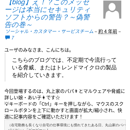
【blog】え！？このメッセ
ージは本当にセキュリティ
ソフトからの警告？～偽警
告の巻～
ソーシャル・カスタマー・サービスチーム
–
約 4 年前
–
7
ユーザのみなさま、こんにちは。
こちらのブログでは、不定期で今流行って
いる脅威、またはトレンドマイクロの製品
を紹介していきます。
今回登場するのは、丸上家のパパ👨とマルウェアや脅威に
詳しい娘・あい子👩です☆
💡キーボードの「Ctrl」キーを押しながら、マウスのスク
ロールボタンを上下に動かすと画面が拡大/縮小され、快
適に記事内容をご確認いただけます！
（在宅勤務も長くなり自宅の仕事環境にも慣れてきたある日、丸山家のパパのパ