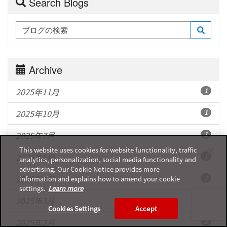
Search Blogs
Archive
2025年11月
1
2025年10月
1
2025年7月
1
This website uses cookies for website functionality, traffic
2025年5月
1
analytics, personalization, social media functionality and
advertising. Our Cookie Notice provides more
2025年4月
2
information and explains how to amend your cookie
settings.
Learn more
2025年3月
2
Cookies Settings
Accept
2025年2月
2