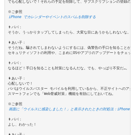
でも心配しないで！それらの予定を削除して、サブスクリプションの登録の解
iPhone でカレンダーやイベントのスパムを削除する
👨パパ：

そうか。うっかりタップしてしまったら、大変な目にあうかもしれないな。

👩あい子：

そうだね。騙されてしまわないようにするには、偽警告の手口を知ることが大事
セキュリティソフトの利用や、こまめにOSやアプリのアップデートをチェック
👨パパ：

なるほど！手口を知ることも対策になるんだな。でも、やっぱり不安だ…。

👩あい子：

心配しないで！

パパはウイルスバスター モバイルを利用しているから、不正サイトへのアクセ
スマートフォンでも「Web脅威対策」機能を有効にしておいてね。

画面に「ウイルスに感染しました！」と表示されたときの対処法：iPhoneで
👨パパ：

よし、わかった！

👩あい子：
