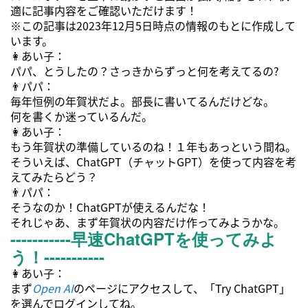
適に記事内容をご確認いただけます！
※この記事は2023年12月5日時点の情報のもとに作成して
います。
👩あい子：
パパ、とうしたの？さっきからずっと何を考えてるの?
👨パパ：
毎年恒例の年賀状だよ。部長に書いてるんだけどな。
何を書くか迷っているんだ。
👩あい子：
もう年賀状の準備しているのね！１年もあっという間ね。
そういえば、ChatGPT（チャットGPT）を使って内容を考
えてみたらどう？
👨パパ：
そうなのか！ChatGPTが使えるんだな！
それじゃあ、まず年賀状の内容だけ作ってみようかな。
-----------早速ChatGPTを使ってみよ
う！
-----------
👩あい子：
まず
Open AI
のページにアクセスして、「Try ChatGPT」
を選んでログインしてね。