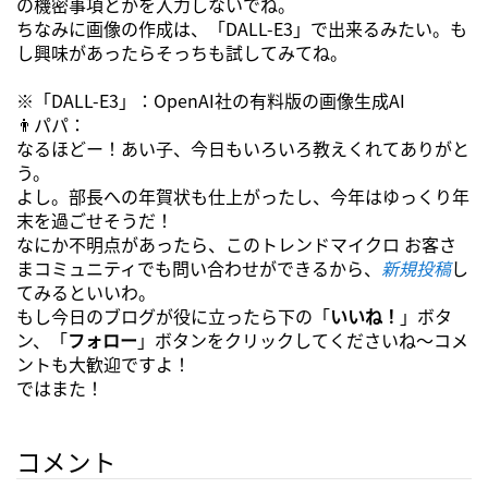
の機密事項とかを入力しないでね。
ちなみに画像の作成は、「DALL-E3」で出来るみたい。も
し興味があったらそっちも試してみてね。
※「DALL-E3」：OpenAI社の有料版の画像生成AI
👨パパ：
なるほどー！あい子、今日もいろいろ教えくれてありがと
う。
よし。部長への年賀状も仕上がったし、今年はゆっくり年
末を過ごせそうだ！
なにか不明点があったら、このトレンドマイクロ お客さ
まコミュニティでも問い合わせができるから、
新規投稿
し
てみるといいわ。
もし今日のブログが役に立ったら下の「
いいね！
」ボタ
ン、「
フォロー
」ボタンをクリックしてくださいね～コメ
ントも大歓迎ですよ！
ではまた！
コメント