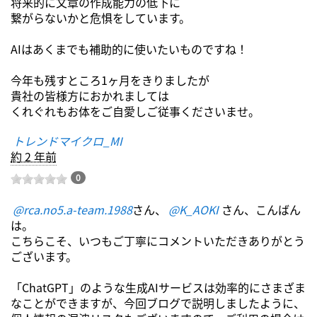
将来的に文章の作成能力の低下に
繋がらないかと危惧をしています。
AIはあくまでも補助的に使いたいものですね！
今年も残すところ1ヶ月をきりましたが
貴社の皆様方におかれましては
くれぐれもお体をご自愛しご従事くださいませ。
トレンドマイクロ_MI
約 2 年前
0
@rca.no5.a-team.1988
さん、
@K_AOKI
さん、こんばん
は。
こちらこそ、いつもご丁寧にコメントいただきありがとう
ございます。
「ChatGPT」のような生成AIサービスは効率的にさまざま
なことができますが、今回ブログで説明しましたように、